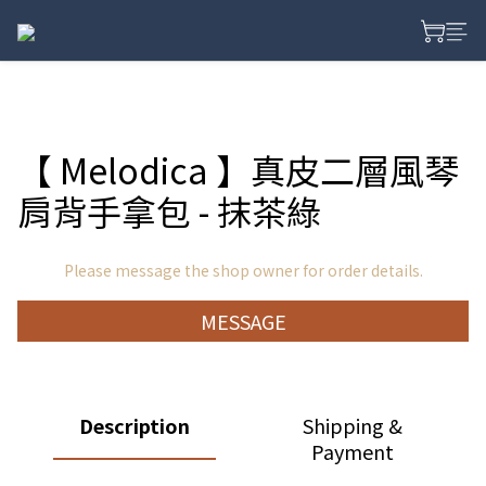
【 Melodica 】真皮二層風琴
肩背手拿包 - 抹茶綠
Please message the shop owner for order details.
MESSAGE
Description
Shipping &
Payment