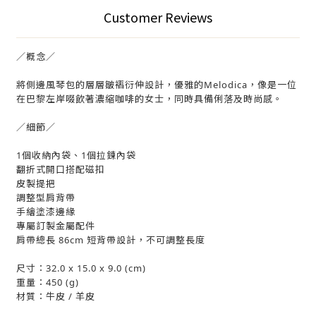
Customer Reviews
／概念／
將側邊風琴包的層層皺褶衍伸設計，優雅的Melodica，像是一位
在巴黎左岸啜飲著濃縮咖啡的女士，同時具備俐落及時尚感。
／細節／
1個收納內袋、1個拉鍊內袋
翻折式開口搭配磁扣
皮製提把
調整型肩背帶
手繪塗漆邊緣
專屬訂製金屬配件
肩帶總長 86cm 短背帶設計，不可調整長度
尺寸：32.0 x 15.0 x 9.0 (cm)
重量：450 (g)
材質：牛皮 / 羊皮