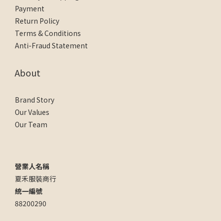
Payment
Return Policy
Terms & Conditions
Anti-Fraud Statement
About
Brand Story
Our Values
Our Team
營業人名稱
夏禾服裝商行
統一編號
88200290