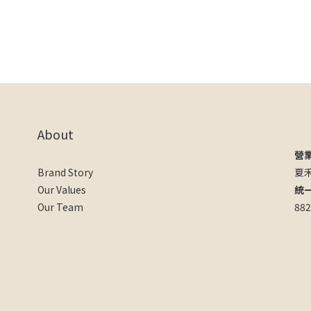
About
營
Brand Story
夏
Our Values
統
Our Team
882