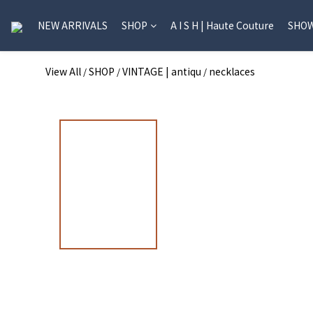
NEW ARRIVALS
SHOP
A I S H | Haute Couture
SHO
View All
SHOP
VINTAGE | antiqu
necklaces
/
/
/