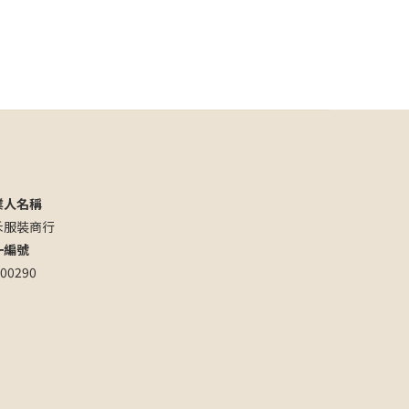
業人名稱
禾服裝商行
一編號
00290