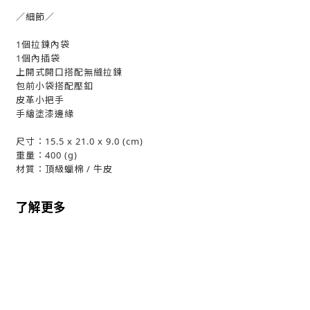
／細節／
1個拉鍊內袋
1個內插袋
上開式開口搭配無縫拉鍊
包前小袋搭配壓釦
皮革小把手
手繪塗漆邊緣
尺寸：15.5 x 21.0 x 9.0 (cm)
重量：400 (g)
材質：頂級蠟棉 / 牛皮
了解更多