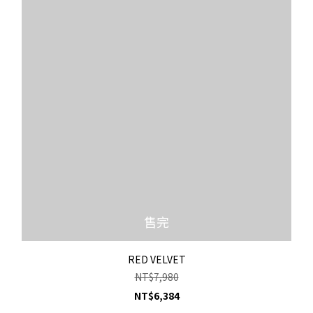
售完
RED VELVET
NT$7,980
NT$6,384