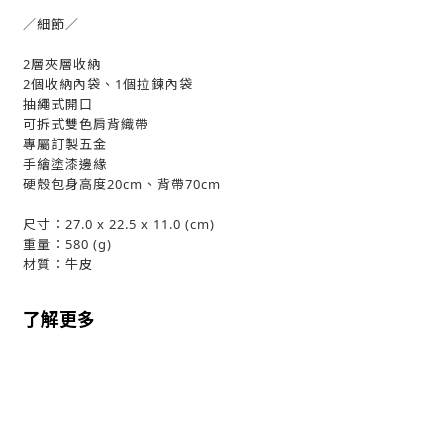
／細節／
2層夾層收納
2個收納內袋、1個拉鍊內袋
抽繩式開口
可拆式雙色肩背織帶
專屬訂製五金
手繪塗漆邊緣
硬殼包身高度20cm、背帶70cm
尺寸：27.0 x 22.5 x 11.0 (cm)
重量：580 (g)
材質：牛皮
了解更多