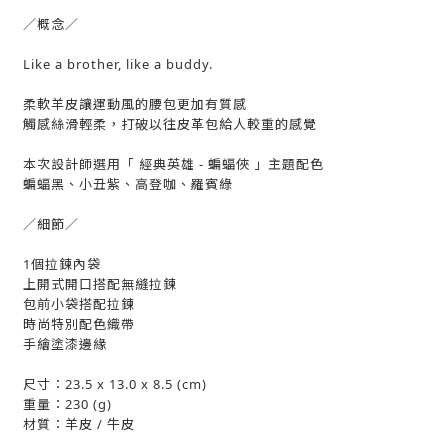
／概念／
Like a brother, like a buddy.
柔軟羊皮讓運動風的腰包更加有質感
觸感絲滑輕柔，打破以往皮革包給人較重的感覺
本次設計師選用「 經典英雄 - 蝙蝠俠 」主題配色
蝙蝠黑、小丑紫、高登咖、羅賓綠
／細節／
1個拉鍊內袋
上開式開口搭配無縫拉鍊
包前小袋搭配拉鍊
時尚特別配色織帶
手繪塗漆邊緣
尺寸：23.5 x 13.0 x 8.5 (cm)
重量：230 (g)
材質：羊皮 / 牛皮