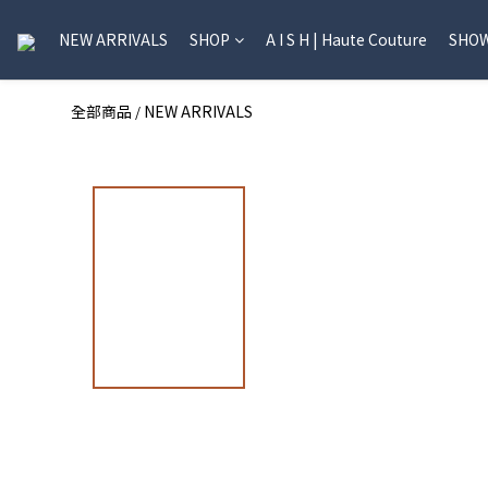
NEW ARRIVALS
SHOP
A I S H | Haute Couture
SHO
全部商品
NEW ARRIVALS
/