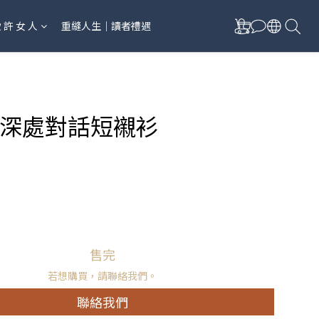
愛 許 女 人
重縫人生｜讀者禮遇
深處對話短襯衫
售完
若想購買，請聯絡我們。
聯絡我們