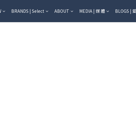
W
BRANDS | Select
ABOUT
MEDIA | 媒 體
BLOGS | 