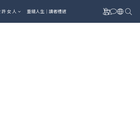
愛 許 女 人
重縫人生｜讀者禮遇