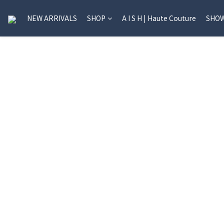
NEW ARRIVALS
SHOP
A I S H | Haute Couture
SHO