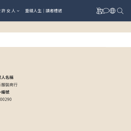
愛 許 女 人
重縫人生｜讀者禮遇
業人名稱
禾服裝商行
一編號
00290